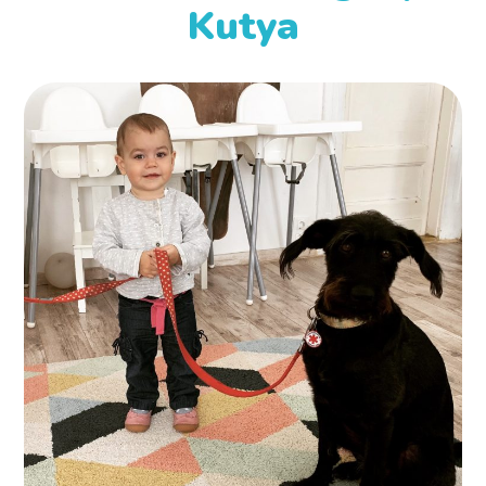
Kutya
Borcsa munkában
KUTYA