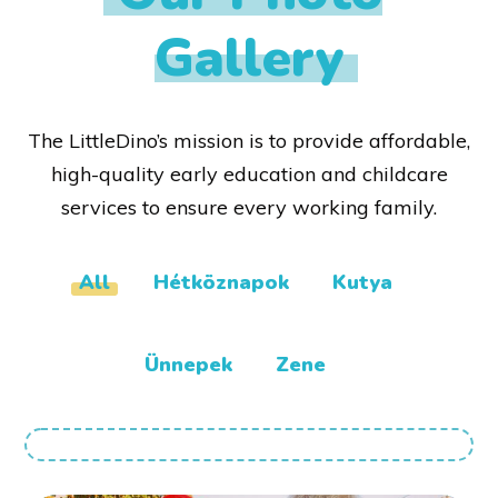
Gallery​
The LittleDino’s mission is to provide affordable,
high-quality early education and childcare
services to ensure every working family.
All
Hétköznapok
Kutya
Ünnepek
Zene
Borcsa munkában
KUTYA