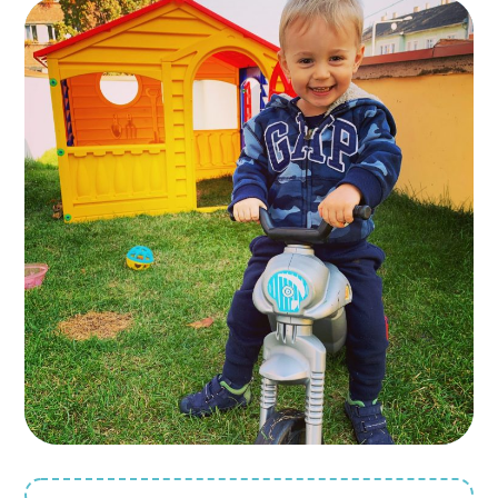
Motorosok
HÉTKÖZNAPOK
Műhelymunka a